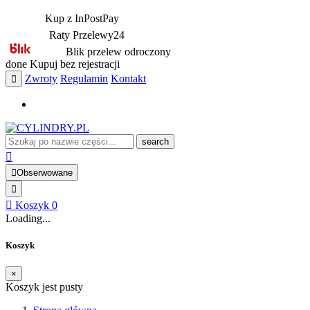
Kup z InPostPay
Raty Przelewy24
Blik przelew odroczony
done
Kupuj bez rejestracji
Zwroty
Regulamin
Kontakt
search
Obserwowane
Koszyk
0
Loading...
Koszyk
×
Koszyk jest pusty