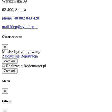
Warszawska 39
62-400, Słupca
phone
+48 882 843 428
mail
sklep@cylindry.pl
Obserwowane
×
Musisz być zalogowany
Zaloguj się
Rejestracja
Zamknij
© Realizacja: kodemaster.pl
Zamknij
Menu
×
Filtruj
×