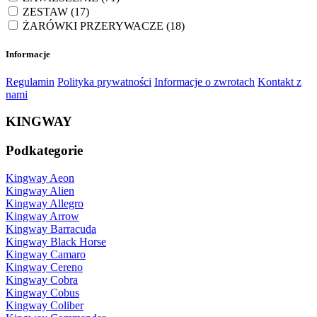
ZESTAW
(17)
ŻARÓWKI PRZERYWACZE
(18)
Informacje
Regulamin
Polityka prywatności
Informacje o zwrotach
Kontakt z
nami
KINGWAY
Podkategorie
Kingway Aeon
Kingway Alien
Kingway Allegro
Kingway Arrow
Kingway Barracuda
Kingway Black Horse
Kingway Camaro
Kingway Cereno
Kingway Cobra
Kingway Cobus
Kingway Coliber