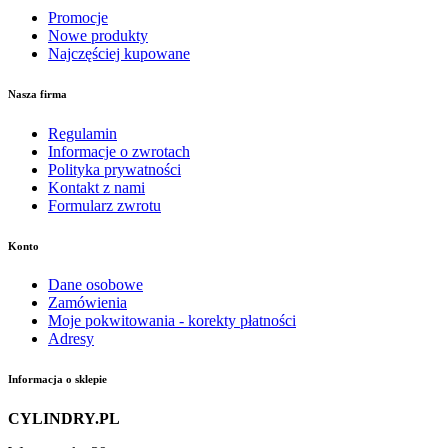
Promocje
Nowe produkty
Najczęściej kupowane
Nasza firma
Regulamin
Informacje o zwrotach
Polityka prywatności
Kontakt z nami
Formularz zwrotu
Konto
Dane osobowe
Zamówienia
Moje pokwitowania - korekty płatności
Adresy
Informacja o sklepie
CYLINDRY.PL