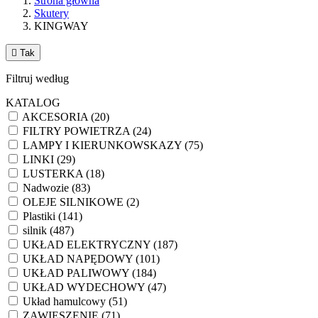
Strona główna
Skutery
KINGWAY

Tak
Filtruj według
KATALOG
AKCESORIA
(20)
FILTRY POWIETRZA
(24)
LAMPY I KIERUNKOWSKAZY
(75)
LINKI
(29)
LUSTERKA
(18)
Nadwozie
(83)
OLEJE SILNIKOWE
(2)
Plastiki
(141)
silnik
(487)
UKŁAD ELEKTRYCZNY
(187)
UKŁAD NAPĘDOWY
(101)
UKŁAD PALIWOWY
(184)
UKŁAD WYDECHOWY
(47)
Układ hamulcowy
(51)
ZAWIESZENIE
(71)