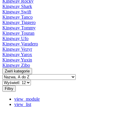
Kingway Rocky
Kingway Shark
Kingway Swift
Kingway Tanco
Kingway Tiggero
Kingway Tommy
Kingway Touran
Kingway Ufo
Kingway Varadero
Kingway Vezyr
Kingway Yarox
Kingway Yuxin
Kingway Zibo
Zwiń kategorie
Filtry
view_module
view_list