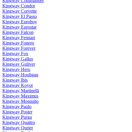
Kingway Commander
Kingway Condor
Kingway Corvette
Kingway El Passo
Kingway Euroboy
Kingway Eurostar
Kingway Falcon
Kingway Fennari
Kingway Fonero
Kingway Forever
Kingway Fox
Kingway Gallus
Kingway Guliver
Kingway Hero
Kingway Hooligan
Kingway Ibis
Kingway Koyot
Kingway Martinelli
Kingway Maximus
Kingway Mosquito
Kingway Paulo
Kingway Poster
Kingway Purga
Kingway Quattro
Kingway Qurier