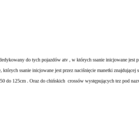
 dedykowany do tych pojazdów atv , w których ssanie inicjowane jest pr
e, których ssanie inicjowane jest przez naciśnięcie manetki znajdującej 
0 do 125cm . Oraz do chińskich crossów występujących tez pod nazw