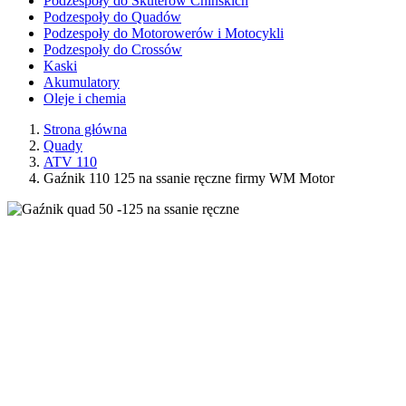
Podzespoły do Skuterów Chińskich
Podzespoły do Quadów
Podzespoły do Motorowerów i Motocykli
Podzespoły do Crossów
Kaski
Akumulatory
Oleje i chemia
Strona główna
Quady
ATV 110
Gaźnik 110 125 na ssanie ręczne firmy WM Motor