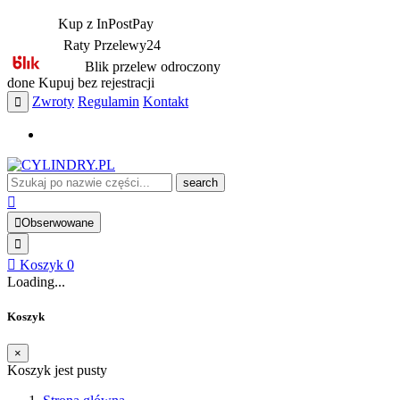
Kup z InPostPay
Raty Przelewy24
Blik przelew odroczony
done
Kupuj bez rejestracji
Zwroty
Regulamin
Kontakt
search
Obserwowane
Koszyk
0
Loading...
Koszyk
×
Koszyk jest pusty