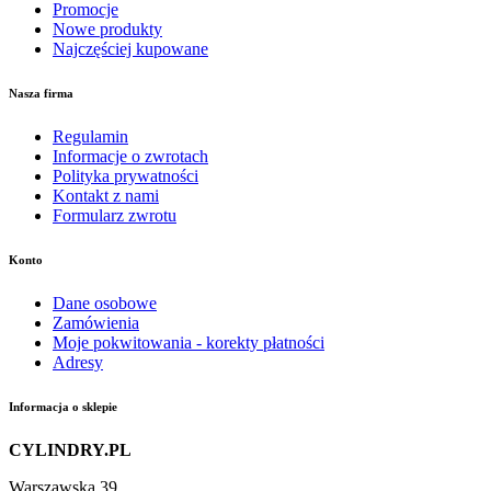
Promocje
Nowe produkty
Najczęściej kupowane
Nasza firma
Regulamin
Informacje o zwrotach
Polityka prywatności
Kontakt z nami
Formularz zwrotu
Konto
Dane osobowe
Zamówienia
Moje pokwitowania - korekty płatności
Adresy
Informacja o sklepie
CYLINDRY.PL
Warszawska 39