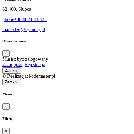
62-400, Słupca
phone
+48 882 843 428
mail
sklep@cylindry.pl
Obserwowane
×
Musisz być zalogowany
Zaloguj się
Rejestracja
Zamknij
© Realizacja: kodemaster.pl
Zamknij
Menu
×
Filtruj
×