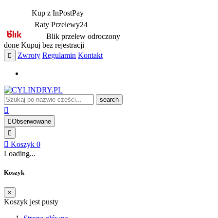
Kup z InPostPay
Raty Przelewy24
Blik przelew odroczony
done
Kupuj bez rejestracji
Zwroty
Regulamin
Kontakt
search
Obserwowane
Koszyk
0
Loading...
Koszyk
×
Koszyk jest pusty