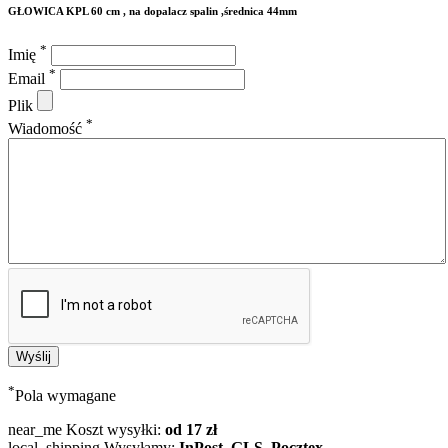
GŁOWICA KPL 60 cm , na dopalacz spalin ,średnica 44mm
*
Imię
*
Email
Plik
*
Wiadomość
*
Pola wymagane
near_me
Koszt wysyłki:
od 17 zł
local_shipping
Wysyłamy:
InPost, GLS, Pocztex