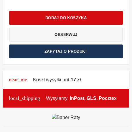
DODAJ DO KOSZYKA
OBSERWUJ
ZAPYTAJ O PRODUKT
near_me
Koszt wysyłki:
od 17 zł
local_shipping
Wysyłamy:
InPost, GLS, Pocztex