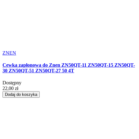
ZNEN
Cewka zapłonowa do Znen ZN50QT-11 ZN50QT-15 ZN50QT-
30 ZN50QT-51 ZN50QT-27 50 4T
Dostępny
22,00 zł
Dodaj do koszyka