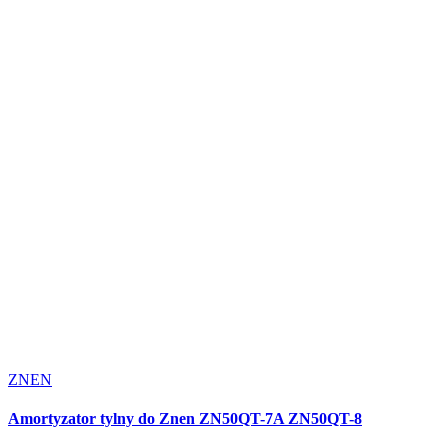
ZNEN
Amortyzator tylny do Znen ZN50QT-7A ZN50QT-8