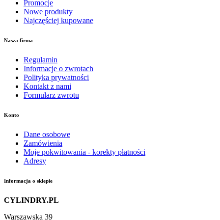
Promocje
Nowe produkty
Najczęściej kupowane
Nasza firma
Regulamin
Informacje o zwrotach
Polityka prywatności
Kontakt z nami
Formularz zwrotu
Konto
Dane osobowe
Zamówienia
Moje pokwitowania - korekty płatności
Adresy
Informacja o sklepie
CYLINDRY.PL
Warszawska 39