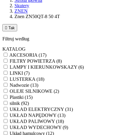
Strona główna
Skutery
ZNEN
Znen ZN50QT-8 50 4T

Tak
Filtruj według
KATALOG
AKCESORIA
(17)
FILTRY POWIETRZA
(8)
LAMPY I KIERUNKOWSKAZY
(6)
LINKI
(7)
LUSTERKA
(18)
Nadwozie
(13)
OLEJE SILNIKOWE
(2)
Plastiki
(15)
silnik
(92)
UKŁAD ELEKTRYCZNY
(31)
UKŁAD NAPĘDOWY
(13)
UKŁAD PALIWOWY
(18)
UKŁAD WYDECHOWY
(9)
Układ hamulcowy
(12)