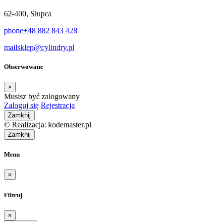
62-400, Słupca
phone
+48 882 843 428
mail
sklep@cylindry.pl
Obserwowane
×
Musisz być zalogowany
Zaloguj się
Rejestracja
Zamknij
© Realizacja: kodemaster.pl
Zamknij
Menu
×
Filtruj
×