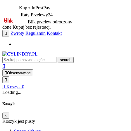
Kup z InPostPay
Raty Przelewy24
Blik przelew odroczony
done
Kupuj bez rejestracji
Zwroty
Regulamin
Kontakt
search
Obserwowane
Koszyk
0
Loading...
Koszyk
×
Koszyk jest pusty