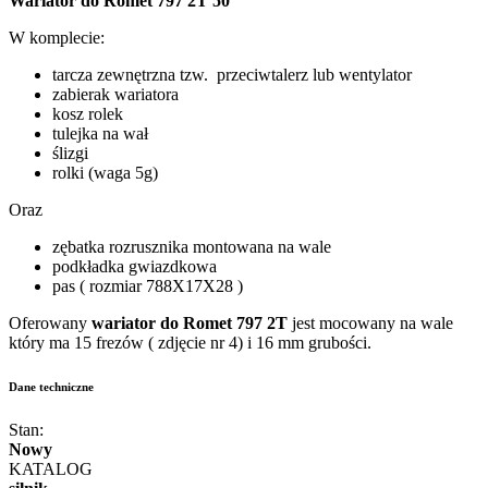
Wariator do Romet 797 2T 50
W komplecie:
tarcza zewnętrzna tzw. przeciwtalerz lub wentylator
zabierak wariatora
kosz rolek
tulejka na wał
ślizgi
rolki (waga 5g)
Oraz
zębatka rozrusznika montowana na wale
podkładka gwiazdkowa
pas ( rozmiar 788X17X28 )
Oferowany
wariator do Romet 797 2T
jest mocowany na wale
który ma 15 frezów ( zdjęcie nr 4) i 16 mm grubości.
Dane techniczne
Stan:
Nowy
KATALOG