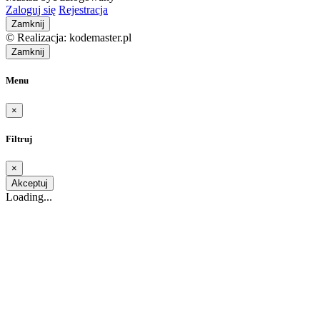
Zaloguj się
Rejestracja
Zamknij
© Realizacja: kodemaster.pl
Zamknij
Menu
×
Filtruj
×
Akceptuj
Loading...