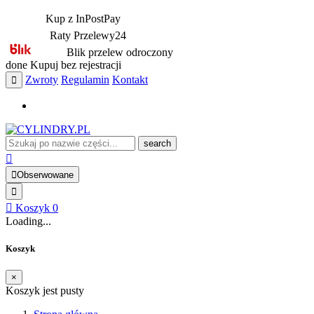
Kup z InPostPay
Raty Przelewy24
Blik przelew odroczony
done
Kupuj bez rejestracji
Zwroty
Regulamin
Kontakt
search
Obserwowane
Koszyk
0
Loading...
Koszyk
×
Koszyk jest pusty