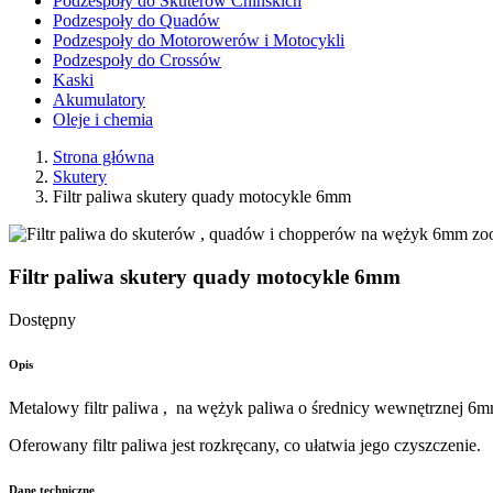
Podzespoły do Skuterów Chińskich
Podzespoły do Quadów
Podzespoły do Motorowerów i Motocykli
Podzespoły do Crossów
Kaski
Akumulatory
Oleje i chemia
Strona główna
Skutery
Filtr paliwa skutery quady motocykle 6mm
zo
Filtr paliwa skutery quady motocykle 6mm
Dostępny
Opis
Metalowy filtr paliwa , na wężyk paliwa o średnicy wewnętrznej 6
Oferowany filtr paliwa jest rozkręcany, co ułatwia jego czyszczenie.
Dane techniczne