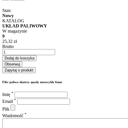
Stan:
Nowy
KATALOG
UKŁAD PALIWOWY
W magazynie
9
25,32 zł
Brutto
Dodaj do koszyka
Obserwuj
Zapytaj o produkt
Filtr paliwa skutery quady motocykle 6mm
*
Imię
*
Email
Plik
*
Wiadomość