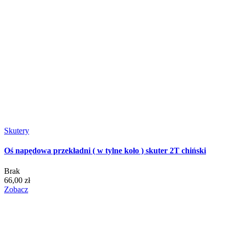
Skutery
Oś napędowa przekładni ( w tylne koło ) skuter 2T chiński
Brak
66,00 zł
Zobacz