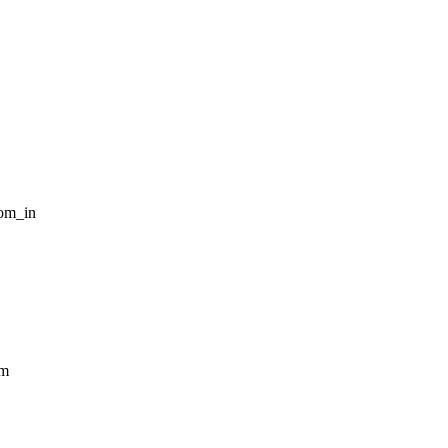
om_in
mm