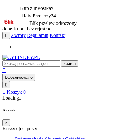
Kup z InPostPay
Raty Przelewy24
Blik przelew odroczony
done
Kupuj bez rejestracji
Zwroty
Regulamin
Kontakt
search
Obserwowane
Koszyk
0
Loading...
Koszyk
×
Koszyk jest pusty