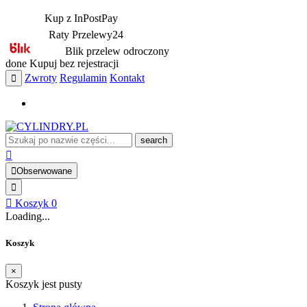
Kup z InPostPay
Raty Przelewy24
Blik przelew odroczony
done
Kupuj bez rejestracji
Zwroty
Regulamin
Kontakt
search
Obserwowane
Koszyk
0
Loading...
Koszyk
×
Koszyk jest pusty