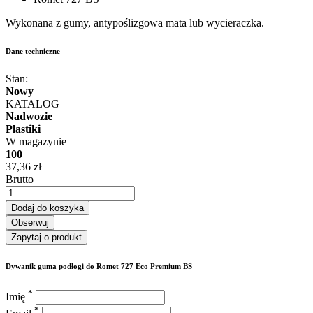
Wykonana z gumy, antypoślizgowa mata lub wycieraczka.
Dane techniczne
Stan:
Nowy
KATALOG
Nadwozie
Plastiki
W magazynie
100
37,36 zł
Brutto
Dodaj do koszyka
Obserwuj
Zapytaj o produkt
Dywanik guma podłogi do Romet 727 Eco Premium BS
*
Imię
*