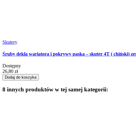
Skutery
Śruby dekla wariatora i pokrywy paska – skuter 4T ( chiński) z
Dostępny
26,80 zł
Dodaj do koszyka
8 innych produktów w tej samej kategorii: