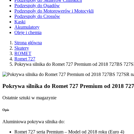
Podzespoły do Skuterów Chińskich
Podzespoły do Quadów
Podzespoły do Motorowerów i Motocykli
Podzespoły do Crossów
Kaski
Akumulatory
Oleje i chemia
Strona główna
Skutery
ROMET
Romet 727
Pokrywa silnika do Romet 727 Premium od 2018 727BS 727S
Pokrywa silnika do Romet 727 Premium od 2018 72
Ostatnie sztuki w magazynie
Opis
Aluminiowa pokrywa silnika do:
Romet 727 seria Premium – Model od 2018 roku (Euro 4)