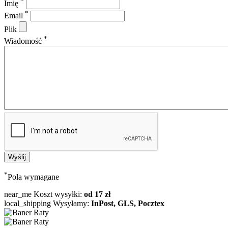
*
Imię
*
Email
Plik
*
Wiadomość
*
Pola wymagane
near_me
Koszt wysyłki:
od 17 zł
local_shipping
Wysyłamy:
InPost, GLS, Pocztex