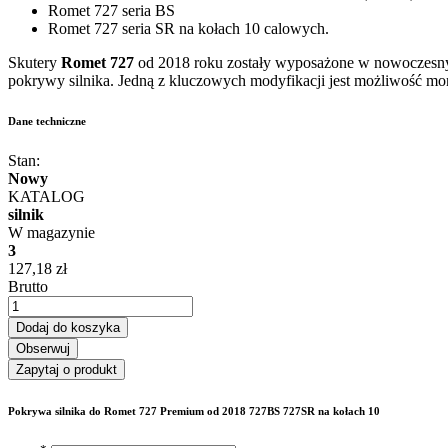
Romet 727 seria BS
Romet 727 seria SR na kołach 10 calowych.
Skutery
Romet 727
od 2018 roku zostały wyposażone w nowoczesny s
pokrywy silnika. Jedną z kluczowych modyfikacji jest możliwość m
Dane techniczne
Stan:
Nowy
KATALOG
silnik
W magazynie
3
127,18 zł
Brutto
Dodaj do koszyka
Obserwuj
Zapytaj o produkt
Pokrywa silnika do Romet 727 Premium od 2018 727BS 727SR na kołach 10