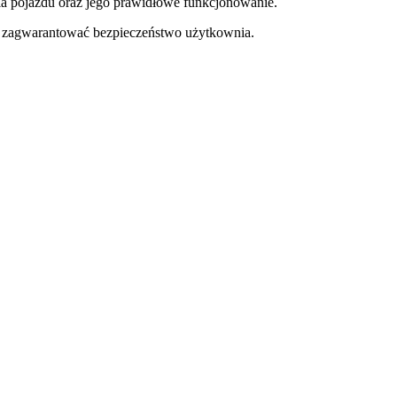
a pojazdu oraz jego prawidłowe funkcjonowanie.
y zagwarantować bezpieczeństwo użytkownia.