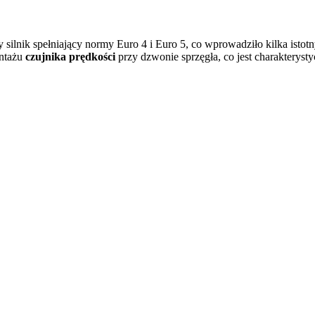
ilnik spełniający normy Euro 4 i Euro 5, co wprowadziło kilka isto
ontażu
czujnika prędkości
przy dzwonie sprzęgła, co jest charakteryst