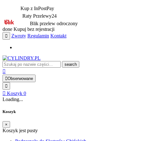
Kup z InPostPay
Raty Przelewy24
Blik przelew odroczony
done
Kupuj bez rejestracji
Zwroty
Regulamin
Kontakt
search
Obserwowane
Koszyk
0
Loading...
Koszyk
×
Koszyk jest pusty