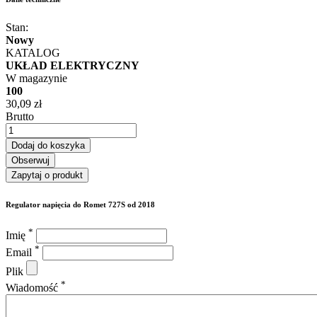
Stan:
Nowy
KATALOG
UKŁAD ELEKTRYCZNY
W magazynie
100
30,09 zł
Brutto
Dodaj do koszyka
Obserwuj
Zapytaj o produkt
Regulator napięcia do Romet 727S od 2018
*
Imię
*
Email
Plik
*
Wiadomość