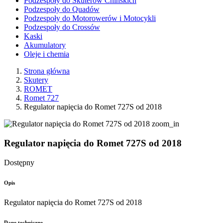
Podzespoły do Skuterów Chińskich
Podzespoły do Quadów
Podzespoły do Motorowerów i Motocykli
Podzespoły do Crossów
Kaski
Akumulatory
Oleje i chemia
Strona główna
Skutery
ROMET
Romet 727
Regulator napięcia do Romet 727S od 2018
zoom_in
Regulator napięcia do Romet 727S od 2018
Dostępny
Opis
Regulator napięcia do Romet 727S od 2018
Dane techniczne