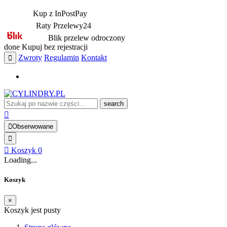
Kup z InPostPay
Raty Przelewy24
Blik przelew odroczony
done
Kupuj bez rejestracji
Zwroty
Regulamin
Kontakt
search
Obserwowane
Koszyk
0
Loading...
Koszyk
×
Koszyk jest pusty