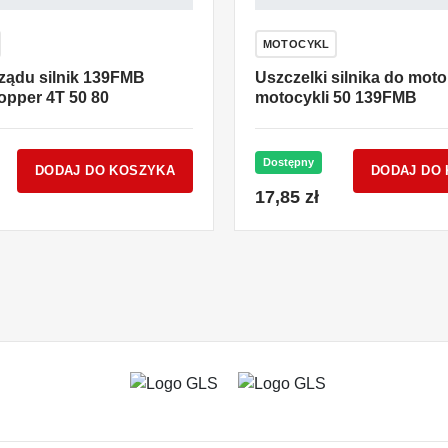
MOTOCYKL
ządu silnik 139FMB
Uszczelki silnika do mot
opper 4T 50 80
motocykli 50 139FMB
Dostępny
DODAJ DO KOSZYKA
DODAJ DO
17,85 zł