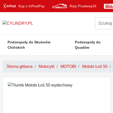
Kup z InPostPay
Raty Przelewy24
Podzespoły do Skuterów
Podzespoły do
Chińskich
Quadów
Strona główna
Motocykl
MOTOBI
Motobi Łoś 50