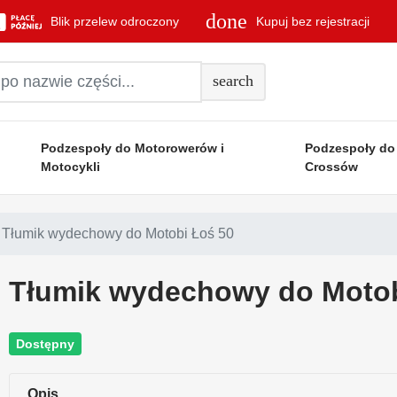
done
Blik przelew odroczony
Kupuj bez rejestracji
search
Podzespoły do Motorowerów i
Podzespoły do
Motocykli
Crossów
Tłumik wydechowy do Motobi Łoś 50
Tłumik wydechowy do Motob
Dostępny
Opis