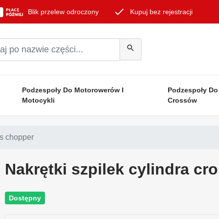
done
Blik przelew odroczony
Kupuj bez rejestracji
search
Podzespoły Do Motorowerów I
Podzespoły Do
Motocykli
Crossów
ss chopper
Nakrętki szpilek cylindra cr
Dostępny