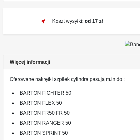
near_me
Koszt wysyłki:
od 17 zł
Więcej informacji
Oferowane nakrętki szpilek cylindra pasują m.in do :
BARTON FIGHTER 50
BARTON FLEX 50
BARTON FR50 FR 50
BARTON RANGER 50
BARTON SPRINT 50