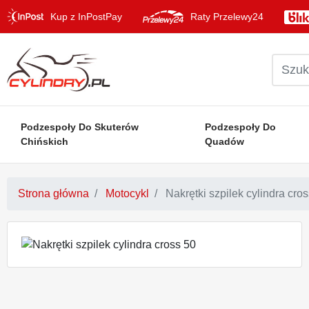
Kup z InPostPay
Raty Przelewy24
Podzespoły Do Skuterów
Podzespoły Do
Chińskich
Quadów
Strona główna
Motocykl
Nakrętki szpilek cylindra cro