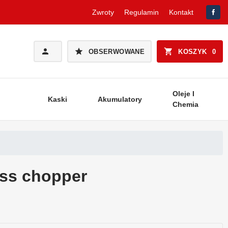
Zwroty
Regulamin
Kontakt
OBSERWOWANE
KOSZYK
0
Oleje I
Kaski
Akumulatory
Chemia
oss chopper