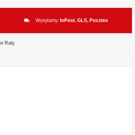
local_shipping
Wysyłamy:
InPost, GLS, Pocztex