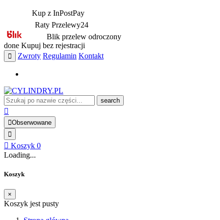
Kup z InPostPay
Raty Przelewy24
Blik przelew odroczony
done
Kupuj bez rejestracji
Zwroty
Regulamin
Kontakt
search
Obserwowane
Koszyk
0
Loading...
Koszyk
×
Koszyk jest pusty