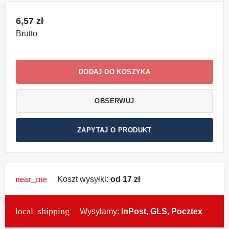
6,57 zł
Brutto
DODAJ DO KOSZYKA
OBSERWUJ
ZAPYTAJ O PRODUKT
near_me
Koszt wysyłki:
od 17 zł
local_shipping
Wysyłamy:
InPost, GLS, Pocztex