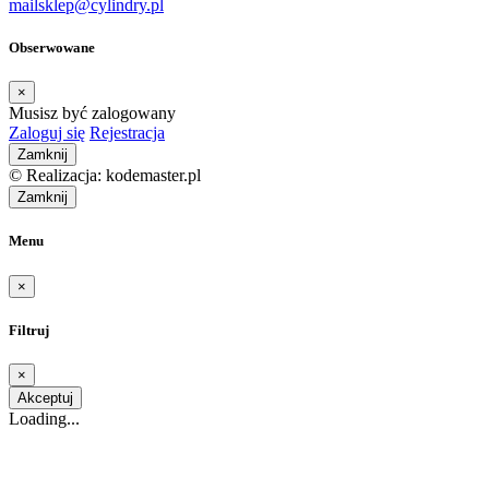
mail
sklep@cylindry.pl
Obserwowane
×
Musisz być zalogowany
Zaloguj się
Rejestracja
Zamknij
© Realizacja: kodemaster.pl
Zamknij
Menu
×
Filtruj
×
Akceptuj
Loading...