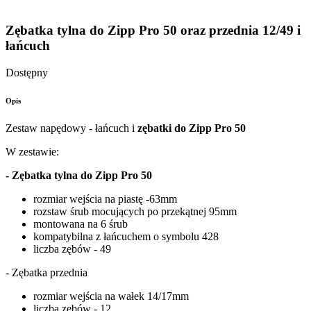
Zębatka tylna do Zipp Pro 50 oraz przednia 12/49 i
łańcuch
Dostępny
Opis
Zestaw napędowy - łańcuch i
zębatki do
Zipp Pro 50
W zestawie:
- Zębatka tylna do
Zipp Pro 50
rozmiar wejścia na piastę -63mm
rozstaw śrub mocujących po przekątnej 95mm
montowana na 6 śrub
kompatybilna z łańcuchem o symbolu 428
liczba zębów - 49
- Zębatka przednia
rozmiar wejścia na wałek 14/17mm
liczba zębów - 12