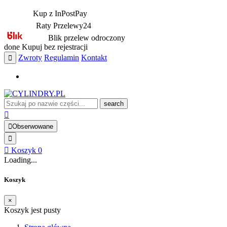
Kup z InPostPay
Raty Przelewy24
Blik przelew odroczony
done
Kupuj bez rejestracji
Zwroty
Regulamin
Kontakt
search
Obserwowane
Koszyk
0
Loading...
Koszyk
×
Koszyk jest pusty