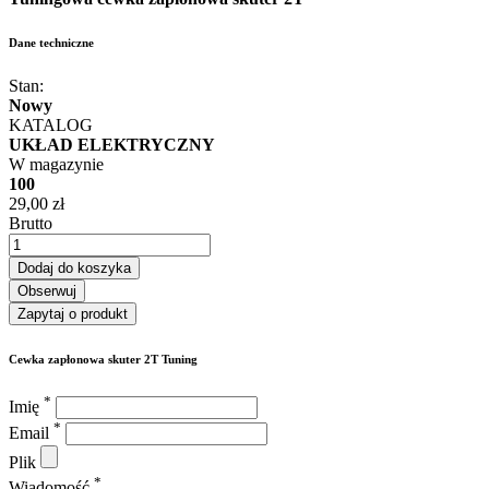
Dane techniczne
Stan:
Nowy
KATALOG
UKŁAD ELEKTRYCZNY
W magazynie
100
29,00 zł
Brutto
Dodaj do koszyka
Obserwuj
Zapytaj o produkt
Cewka zapłonowa skuter 2T Tuning
*
Imię
*
Email
Plik
*
Wiadomość