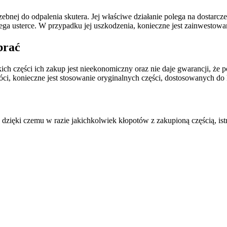
bnej do odpalenia skutera. Jej właściwe działanie polega na dostarczen
dlega usterce. W przypadku jej uszkodzenia, konieczne jest zainwesto
brać
ch części ich zakup jest nieekonomiczny oraz nie daje gwarancji, że 
i, konieczne jest stosowanie oryginalnych części, dostosowanych do
 dzięki czemu w razie jakichkolwiek kłopotów z zakupioną częścią, istn