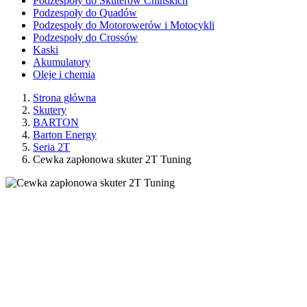
Podzespoły do Skuterów Chińskich
Podzespoły do Quadów
Podzespoły do Motorowerów i Motocykli
Podzespoły do Crossów
Kaski
Akumulatory
Oleje i chemia
Strona główna
Skutery
BARTON
Barton Energy
Seria 2T
Cewka zapłonowa skuter 2T Tuning