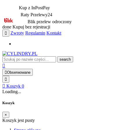
Kup z InPostPay
Raty Przelewy24
Blik przelew odroczony
done
Kupuj bez rejestracji
Zwroty
Regulamin
Kontakt
search
Obserwowane
Koszyk
0
Loading...
Koszyk
×
Koszyk jest pusty