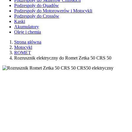
Podzespoły do Skuterów Chińskich
Podzespoły do Quadów
Podzespoły do Motorowerów i Motocykli
Podzespoły do Crossów
Kaski
Akumulatory
Oleje i chemia
Strona główna
Motocykl
ROMET
Rozrusznik elektryczny do Romet Zetka 50 CRS 50