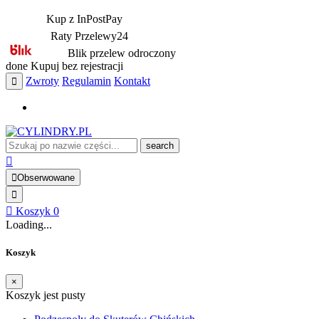
Kup z InPostPay
Raty Przelewy24
Blik przelew odroczony
done
Kupuj bez rejestracji
Zwroty
Regulamin
Kontakt
search
Obserwowane
Koszyk
0
Loading...
Koszyk
×
Koszyk jest pusty