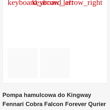
keyboard_arrow_left
keyboard_arrow_right
Poprzedni
Następny
Pompa hamulcowa do Kingway
Fennari Cobra Falcon Forever Qurier