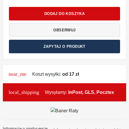
DODAJ DO KOSZYKA
OBSERWUJ
ZAPYTAJ O PRODUKT
near_me
Koszt wysyłki:
od 17 zł
local_shipping
Wysyłamy:
InPost, GLS, Pocztex
Informacje o producencie