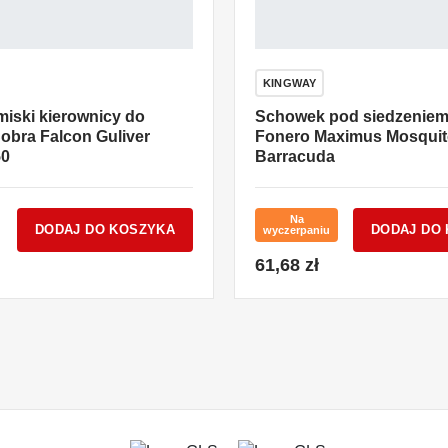
KINGWAY
miski kierownicy do
Schowek pod siedzenie
obra Falcon Guliver
Fonero Maximus Mosqui
50
Barracuda
Na
DODAJ DO KOSZYKA
DODAJ DO
wyczerpaniu
61,68 zł