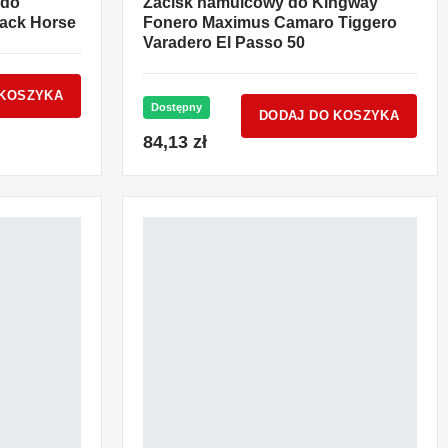
 do
Zacisk hamulcowy do Kingway
lack Horse
Fonero Maximus Camaro Tiggero
Varadero El Passo 50
 KOSZYKA
Dostępny
DODAJ DO KOSZYKA
84,13 zł