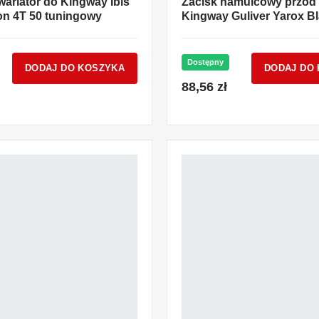
ariator do Kingway Ibis
Zacisk hamulcowy przód
n 4T 50 tuningowy
Kingway Guliver Yarox B
Dostępny
DODAJ DO KOSZYKA
DODAJ DO
88,56 zł