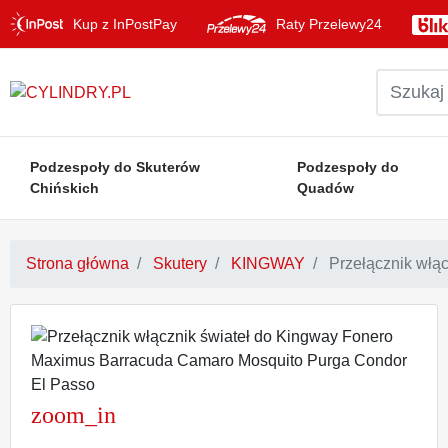
Kup z InPostPay
Raty Przelewy24
Podzespoły do Skuterów
Podzespoły do
Chińskich
Quadów
Strona główna
Skutery
KINGWAY
Przełącznik włą
zoom_in