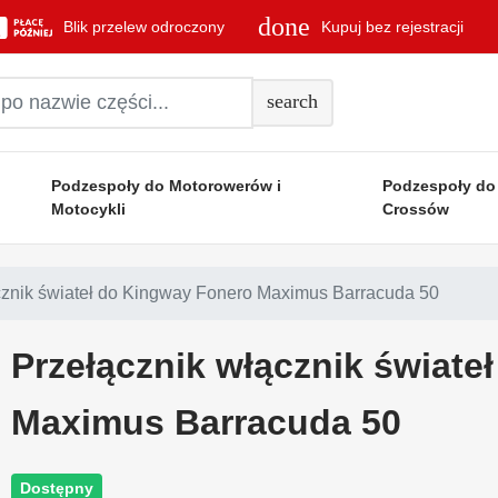
done
Blik przelew odroczony
Kupuj bez rejestracji
search
Podzespoły do Motorowerów i
Podzespoły do
Motocykli
Crossów
cznik świateł do Kingway Fonero Maximus Barracuda 50
Przełącznik włącznik świate
Maximus Barracuda 50
Dostępny