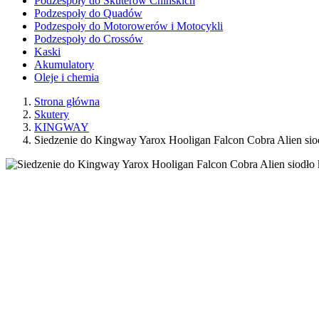
Podzespoły do Skuterów Chińskich
Podzespoły do Quadów
Podzespoły do Motorowerów i Motocykli
Podzespoły do Crossów
Kaski
Akumulatory
Oleje i chemia
Strona główna
Skutery
KINGWAY
Siedzenie do Kingway Yarox Hooligan Falcon Cobra Alien sio