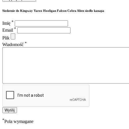
Siedzenie do Kingway Yarox Hooligan Falcon Cobra Alien siodło kanapa
*
Imię
*
Email
Plik
*
Wiadomość
*
Pola wymagane