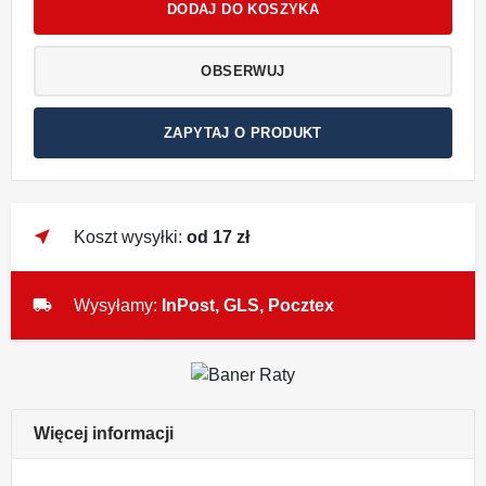
DODAJ DO KOSZYKA
OBSERWUJ
ZAPYTAJ O PRODUKT
near_me
Koszt wysyłki:
od 17 zł
local_shipping
Wysyłamy:
InPost, GLS, Pocztex
Więcej informacji