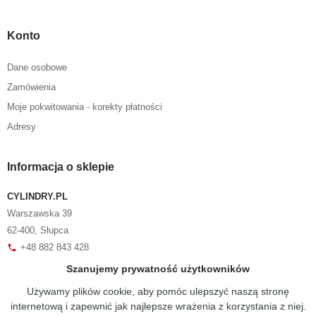
Konto
Dane osobowe
Zamówienia
Moje pokwitowania - korekty płatności
Adresy
Informacja o sklepie
CYLINDRY.PL
Warszawska 39
62-400, Słupca
+48 882 843 428
phone
sklep@cylindry.pl
mail
Szanujemy prywatność użytkowników
Używamy plików cookie, aby pomóc ulepszyć naszą stronę
internetową i zapewnić jak najlepsze wrażenia z korzystania z niej.