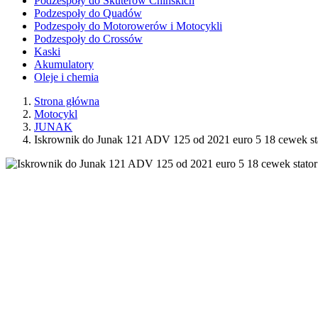
Podzespoły do Skuterów Chińskich
Podzespoły do Quadów
Podzespoły do Motorowerów i Motocykli
Podzespoły do Crossów
Kaski
Akumulatory
Oleje i chemia
Strona główna
Motocykl
JUNAK
Iskrownik do Junak 121 ADV 125 od 2021 euro 5 18 cewek st