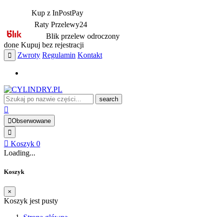
Kup z InPostPay
Raty Przelewy24
Blik przelew odroczony
done
Kupuj bez rejestracji
Zwroty
Regulamin
Kontakt
search
Obserwowane
Koszyk
0
Loading...
Koszyk
×
Koszyk jest pusty