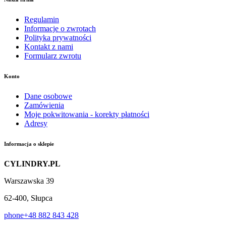
Regulamin
Informacje o zwrotach
Polityka prywatności
Kontakt z nami
Formularz zwrotu
Konto
Dane osobowe
Zamówienia
Moje pokwitowania - korekty płatności
Adresy
Informacja o sklepie
CYLINDRY.PL
Warszawska 39
62-400, Słupca
phone
+48 882 843 428