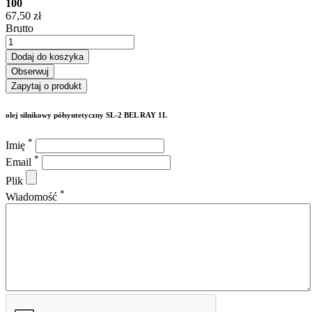
100
67,50 zł
Brutto
Dodaj do koszyka
Obserwuj
Zapytaj o produkt
olej silnikowy półsyntetyczny SL-2 BEL RAY 1L
*
Imię
*
Email
Plik
*
Wiadomość