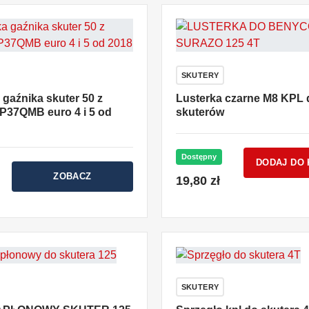
SKUTERY
gaźnika skuter 50 z
Lusterka czarne M8 KPL 
1P37QMB euro 4 i 5 od
skuterów
Dostępny
DODAJ DO
ZOBACZ
19,80 zł
SKUTERY