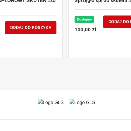
APŁONOWY SKUTER 125
Sprzęgło kpl do skutera 
Dostępny
DODAJ DO
DODAJ DO KOSZYKA
100,00 zł