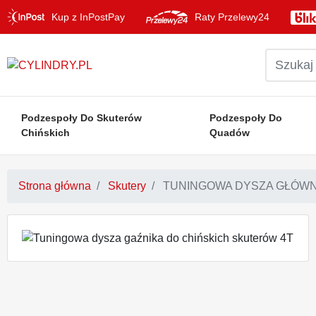
Kup z InPostPay
Raty Przelewy24
Podzespoły Do Skuterów
Podzespoły Do
Chińskich
Quadów
Strona główna
Skutery
TUNINGOWA DYSZA GŁÓWN