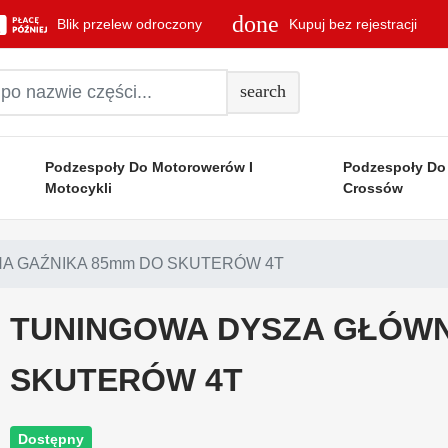
done
Blik przelew odroczony
Kupuj bez rejestracji
search
Podzespoły Do Motorowerów I
Podzespoły Do
Motocykli
Crossów
A GAŹNIKA 85mm DO SKUTERÓW 4T
TUNINGOWA DYSZA GŁÓWN
SKUTERÓW 4T
Dostępny