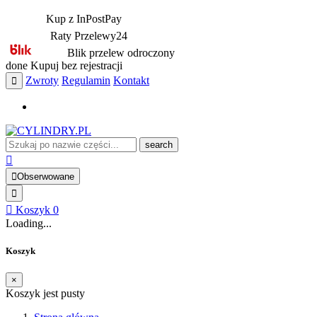
Kup z InPostPay
Raty Przelewy24
Blik przelew odroczony
done
Kupuj bez rejestracji
Zwroty
Regulamin
Kontakt
search
Obserwowane
Koszyk
0
Loading...
Koszyk
×
Koszyk jest pusty