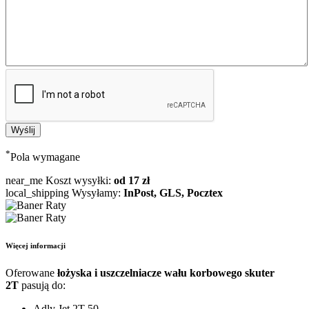
*
Pola wymagane
near_me
Koszt wysyłki:
od 17 zł
local_shipping
Wysyłamy:
InPost, GLS, Pocztex
Więcej informacji
Oferowane
łożyska i uszczelniacze wału korbowego skuter
2T
pasują do:
Adly Jet 2T 50