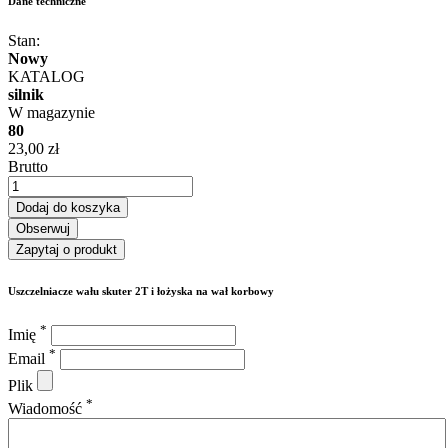
Dane techniczne
Stan:
Nowy
KATALOG
silnik
W magazynie
80
23,00 zł
Brutto
Dodaj do koszyka
Obserwuj
Zapytaj o produkt
Uszczelniacze wału skuter 2T i łożyska na wał korbowy
*
Imię
*
Email
Plik
*
Wiadomość