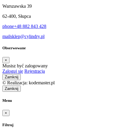
Warszawska 39
62-400, Słupca
phone
+48 882 843 428
mail
sklep@cylindry.pl
Obserwowane
×
Musisz być zalogowany
Zaloguj się
Rejestracja
Zamknij
© Realizacja: kodemaster.pl
Zamknij
Menu
×
Filtruj