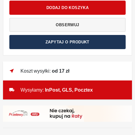
DODAJ DO KOSZYKA
OBSERWUJ
ZAPYTAJ O PRODUKT
near_me
Koszt wysyłki:
od 17 zł
local_shipping
Wysyłamy:
InPost, GLS, Pocztex