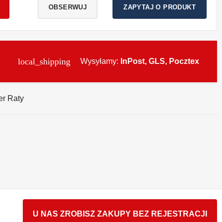
OBSERWUJ
ZAPYTAJ O PRODUKT
local_shipping
Wysyłamy:
InPost, GLS, Pocztex
U NAS ZROBISZ ZAKUPY BEZ REJESTRACJI