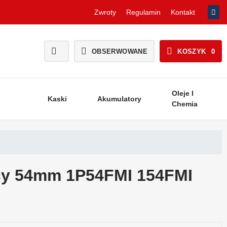
Zwroty
Regulamin
Kontakt
OBSERWOWANE
KOSZYK
0
Oleje I
Kaski
Akumulatory
Chemia
icy 54mm 1P54FMI 154FMI