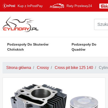
Kup z InPostPay
Raty Przelewy24
Podzespoły Do Skuterów
Podzespoły Do
Chińskich
Quadów
Strona główna
Crossy
Cross pit bike 125 140
Cylin