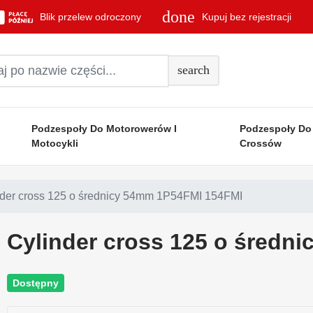
done
Blik przelew odroczony
Kupuj bez rejestracji
search
Podzespoły Do Motorowerów I
Podzespoły Do
Motocykli
Crossów
der cross 125 o średnicy 54mm 1P54FMI 154FMI
Cylinder cross 125 o średn
Dostępny