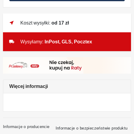
near_me
Koszt wysyłki:
od 17 zł
local_shipping
Wysyłamy:
InPost, GLS, Pocztex
Więcej informacji
Informacje o producencie
Informacje o bezpieczeństwie produktu