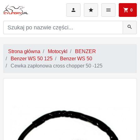
0
search
Strona główna
Motocykl
BENZER
Benzer WS 50 125
Benzer WS 50
Cewka zapłonowa cross chopper 50 -125