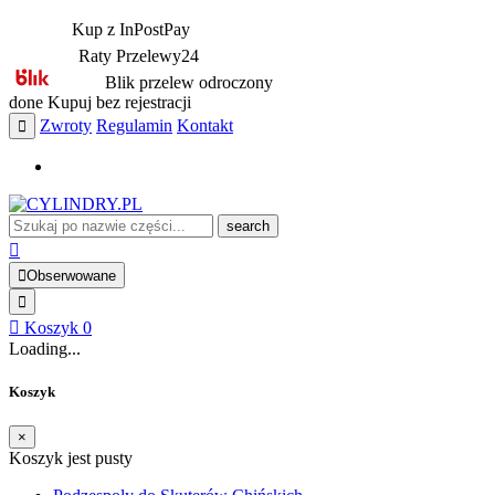
Kup z InPostPay
Raty Przelewy24
Blik przelew odroczony
done
Kupuj bez rejestracji
Zwroty
Regulamin
Kontakt
search
Obserwowane
Koszyk
0
Loading...
Koszyk
×
Koszyk jest pusty