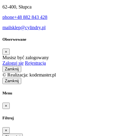
62-400, Słupca
phone
+48 882 843 428
mail
sklep@cylindry.pl
Obserwowane
×
Musisz być zalogowany
Zaloguj się
Rejestracja
Zamknij
© Realizacja: kodemaster.pl
Zamknij
Menu
×
Filtruj
×