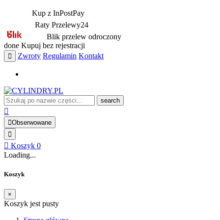
Kup z InPostPay
Raty Przelewy24
Blik przelew odroczony
done
Kupuj bez rejestracji
Zwroty
Regulamin
Kontakt
search
Obserwowane
Koszyk
0
Loading...
Koszyk
×
Koszyk jest pusty