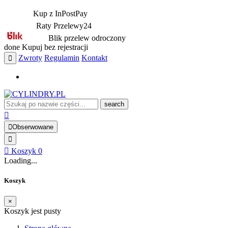
Kup z InPostPay
Raty Przelewy24
Blik przelew odroczony
done
Kupuj bez rejestracji
Zwroty
Regulamin
Kontakt
search
Obserwowane
Koszyk
0
Loading...
Koszyk
×
Koszyk jest pusty