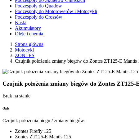
Podzespoły do Skuterów Chińskich
Podzespoły do Quadów
Podzespoły do Motorowerów i Motocykli
Podzespoły do Crossów
Kaski
Akumulatory
Oleje i chemia
Strona główna
Motocykl
ZONTES
Czujnik położenia zmiany biegów do Zontes ZT125-E Manti
Czujnik położenia zmiany biegów do Zontes ZT125-
Brak na stanie
Opis
Czujnik położenia biegu / zmiany biegów:
Zontes Firefly 125
Zontes ZT125-E Mantis 125