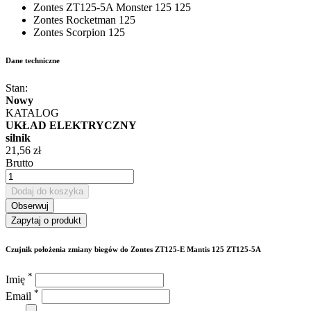
Zontes ZT125-5A Monster 125 125
Zontes Rocketman 125
Zontes Scorpion 125
Dane techniczne
Stan:
Nowy
KATALOG
UKŁAD ELEKTRYCZNY
silnik
21,56 zł
Brutto
Dodaj do koszyka
Obserwuj
Zapytaj o produkt
Czujnik położenia zmiany biegów do Zontes ZT125-E Mantis 125 ZT125-5A
*
Imię
*
Email