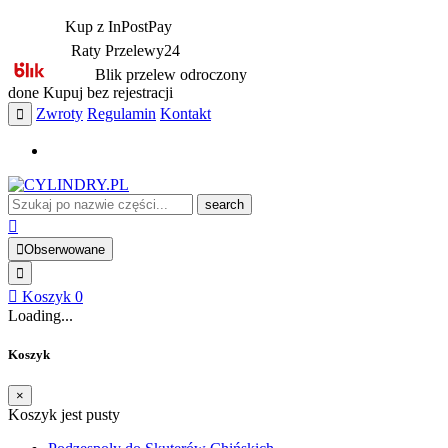
Kup z InPostPay
Raty Przelewy24
Blik przelew odroczony
done
Kupuj bez rejestracji
Zwroty
Regulamin
Kontakt
search
Obserwowane
Koszyk
0
Loading...
Koszyk
×
Koszyk jest pusty