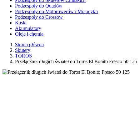
Podzespoły do Skuterów Chińskich
Podzespoły do Quadów
Podzespoły do Motorowerów i Motocykli
Podzespoły do Crossów
Kaski
Akumulatory
Oleje i chemia
Strona główna
Skutery
TOROS
Przełącznik długich świateł do Toros El Bonito Fresco 50 125