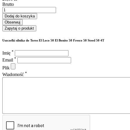
Brutto
Dodaj do koszyka
Obserwuj
Zapytaj o produkt
Uszczelki silnika do Toros El Loco 50 El Bonito 50 Fresco 50 Steed 50 4T
*
Imię
*
Email
Plik
*
Wiadomość