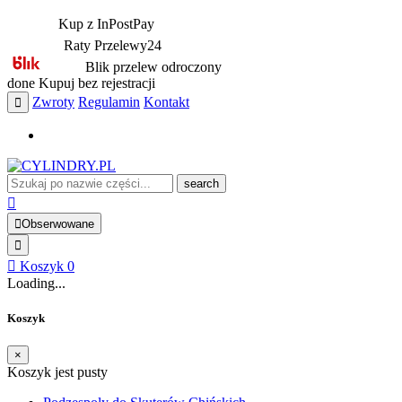
Kup z InPostPay
Raty Przelewy24
Blik przelew odroczony
done
Kupuj bez rejestracji
Zwroty
Regulamin
Kontakt
search
Obserwowane
Koszyk
0
Loading...
Koszyk
×
Koszyk jest pusty