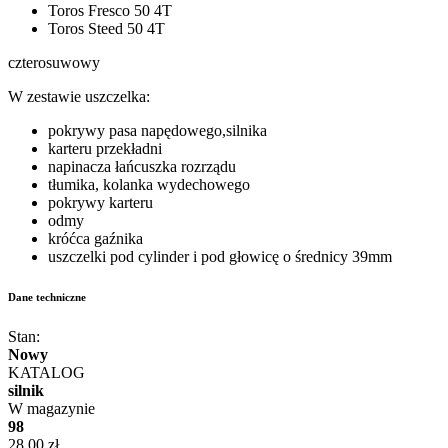
Toros Fresco 50 4T
Toros Steed 50 4T
czterosuwowy
W zestawie uszczelka:
pokrywy pasa napędowego,silnika
karteru przekładni
napinacza łańcuszka rozrządu
tłumika, kolanka wydechowego
pokrywy karteru
odmy
króćca gaźnika
uszczelki pod cylinder i pod głowicę o średnicy 39mm
Dane techniczne
Stan:
Nowy
KATALOG
silnik
W magazynie
98
28,00 zł