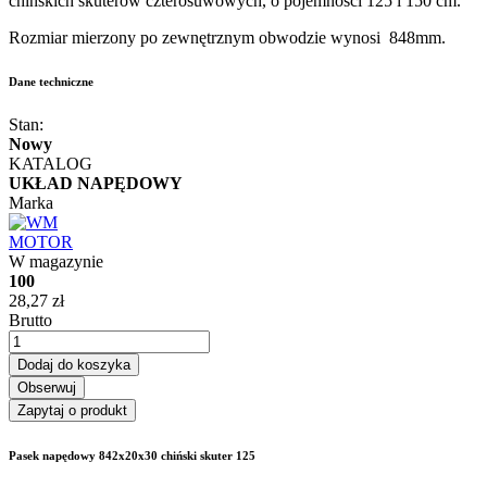
chińskich skuterów czterosuwowych, o pojemności 125 i 150 cm.
Rozmiar mierzony po zewnętrznym obwodzie wynosi 848mm.
Dane techniczne
Stan:
Nowy
KATALOG
UKŁAD NAPĘDOWY
Marka
W magazynie
100
28,27 zł
Brutto
Dodaj do koszyka
Obserwuj
Zapytaj o produkt
Pasek napędowy 842x20x30 chiński skuter 125