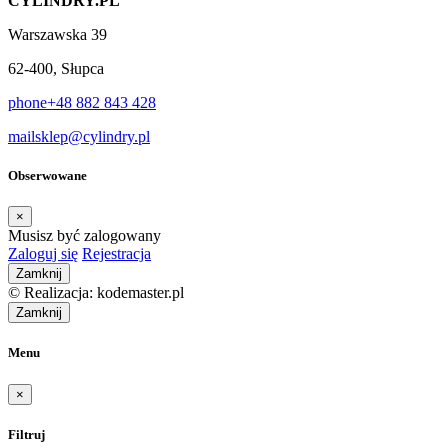
CYLINDRY.PL
Warszawska 39
62-400, Słupca
phone
+48 882 843 428
mail
sklep@cylindry.pl
Obserwowane
×
Musisz być zalogowany
Zaloguj się
Rejestracja
Zamknij
© Realizacja: kodemaster.pl
Zamknij
Menu
×
Filtruj