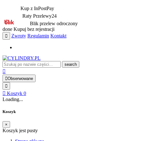
Kup z InPostPay
Raty Przelewy24
Blik przelew odroczony
done
Kupuj bez rejestracji
Zwroty
Regulamin
Kontakt
search
Obserwowane
Koszyk
0
Loading...
Koszyk
×
Koszyk jest pusty