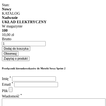
Stan:
Nowy
KATALOG
Nadwozie
UKŁAD ELEKTRYCZNY
W magazynie
100
10,00 zł
Brutto
Dodaj do koszyka
Obserwuj
Zapytaj o produkt
Przełącznik kierunkowskazów do Motobi Sowa Sprint 2
*
Imię
*
Email
Plik
*
Wiadomość