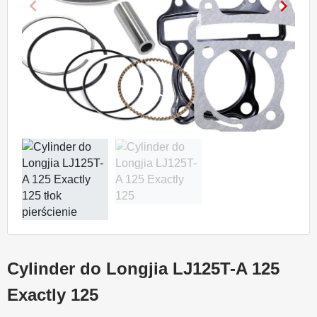
keyboard_arrow_left
keyboard_arrow_right
Poprzedni
Nastę
Cylinder do Longjia LJ125T-A 125
Exactly 125