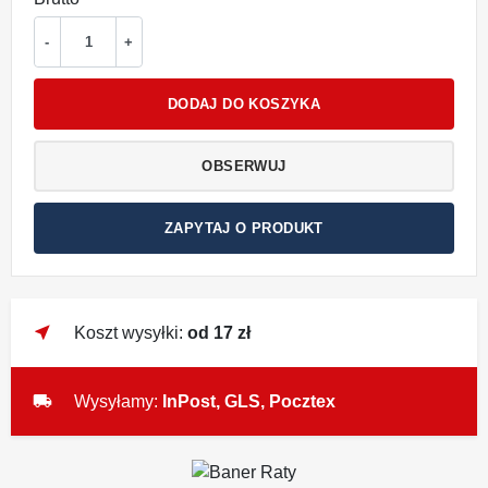
-
+
DODAJ DO KOSZYKA
OBSERWUJ
ZAPYTAJ O PRODUKT
near_me
Koszt wysyłki:
od 17 zł
local_shipping
Wysyłamy:
InPost, GLS, Pocztex