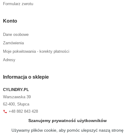
Formularz zwrotu
Konto
Dane osobowe
Zamówienia
Moje pokwitowania - korekty płatności
Adresy
Informacja o sklepie
CYLINDRY.PL
Warszawska 39
62-400, Słupca
+48 882 843 428
phone
sklep@cylindry.pl
mail
Szanujemy prywatność użytkowników
Używamy plików cookie, aby pomóc ulepszyć naszą stronę