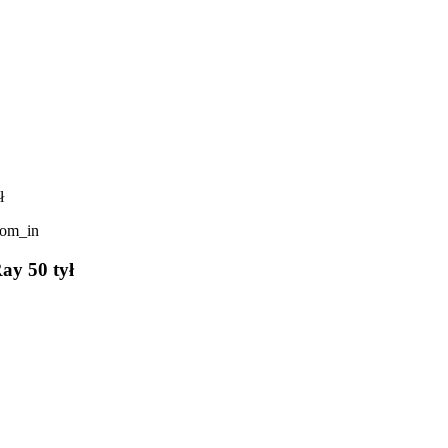
ł
om_in
ay 50 tył