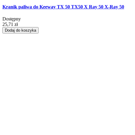
Kranik paliwa do Keeway TX 50 TX50 X Ray 50 X-Ray 50
Dostępny
25,71 zł
Dodaj do koszyka