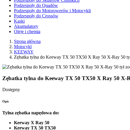
Podzespoły do Skuterów Chińskich
Podzespoły do Quadów
Podzespoły do Motorowerów i Motocykli
Podzespoły do Crossów
Kaski
Akumulatory
Oleje i chemia
Strona główna
Motocykl
KEEWAY
Zębatka tylna do Keeway TX 50 TX50 X Ray 50 X-Ray 50 ty
zo
Zębatka tylna do Keeway TX 50 TX50 X Ray 50 X-R
Dostępny
Opis
Tylna zębatka napędowa do:
Keeway X Ray 50
Keeway TX 50 TX50