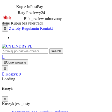
Kup z InPostPay
Raty Przelewy24
Blik przelew odroczony
done
Kupuj bez rejestracji
Zwroty
Regulamin
Kontakt
search
Obserwowane
Koszyk
0
Loading...
Koszyk
×
Koszyk jest pusty