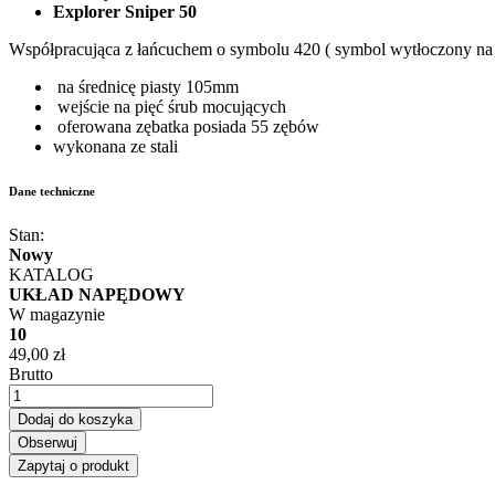
Explorer Sniper 50
Współpracująca z łańcuchem o symbolu 420 ( symbol wytłoczony na
na średnicę piasty 105mm
wejście na pięć śrub mocujących
oferowana zębatka posiada 55 zębów
wykonana ze stali
Dane techniczne
Stan:
Nowy
KATALOG
UKŁAD NAPĘDOWY
W magazynie
10
49,00 zł
Brutto
Dodaj do koszyka
Obserwuj
Zapytaj o produkt