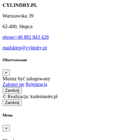
CYLINDRY.PL
Warszawska 39
62-400, Słupca
phone
+48 882 843 428
mail
sklep@cylindry.pl
Obserwowane
×
Musisz być zalogowany
Zaloguj się
Rejestracja
Zamknij
© Realizacja: kodemaster.pl
Zamknij
Menu
×