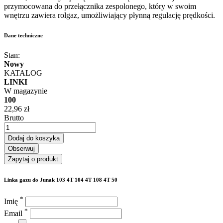
przymocowana do przełącznika zespolonego, który w swoim
wnętrzu zawiera rolgaz, umożliwiający płynną regulację prędkości.
Dane techniczne
Stan:
Nowy
KATALOG
LINKI
W magazynie
100
22,96 zł
Brutto
Dodaj do koszyka
Obserwuj
Zapytaj o produkt
Linka gazu do Junak 103 4T 104 4T 108 4T 50
*
Imię
*
Email