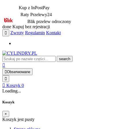
Kup z InPostPay
Raty Przelewy24
Blik przelew odroczony
done
Kupuj bez rejestracji
Zwroty
Regulamin
Kontakt
search
Obserwowane
Koszyk
0
Loading...
Koszyk
×
Koszyk jest pusty