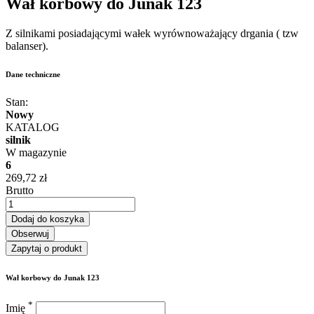
Wał korbowy do
Junak 123
Z silnikami posiadającymi wałek wyrównoważający drgania ( tzw
balanser).
Dane techniczne
Stan:
Nowy
KATALOG
silnik
W magazynie
6
269,72 zł
Brutto
Dodaj do koszyka
Obserwuj
Zapytaj o produkt
Wał korbowy do Junak 123
*
Imię