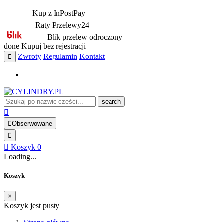
Kup z InPostPay
Raty Przelewy24
Blik przelew odroczony
done
Kupuj bez rejestracji
Zwroty
Regulamin
Kontakt
search
Obserwowane
Koszyk
0
Loading...
Koszyk
×
Koszyk jest pusty