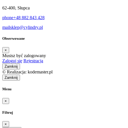
62-400, Słupca
phone
+48 882 843 428
mail
sklep@cylindry.pl
Obserwowane
×
Musisz być zalogowany
Zaloguj się
Rejestracja
Zamknij
© Realizacja: kodemaster.pl
Zamknij
Menu
×
Filtruj
×