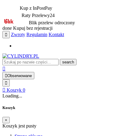
Kup z InPostPay
Raty Przelewy24
Blik przelew odroczony
done
Kupuj bez rejestracji
Zwroty
Regulamin
Kontakt
search
Obserwowane
Koszyk
0
Loading...
Koszyk
×
Koszyk jest pusty