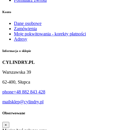
Formularz zwrotu
Konto
Dane osobowe
Zamówienia
Moje pokwitowania - korekty płatności
Adresy
Informacja o sklepie
CYLINDRY.PL
Warszawska 39
62-400, Słupca
phone
+48 882 843 428
mail
sklep@cylindry.pl
Obserwowane
×