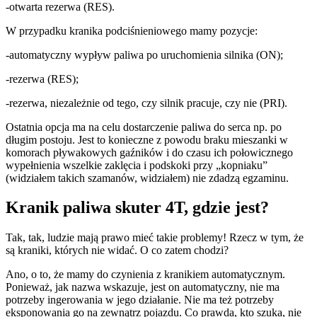
-otwarta rezerwa (RES).
W przypadku kranika podciśnieniowego mamy pozycje:
-automatyczny wypływ paliwa po uruchomienia silnika (ON);
-rezerwa (RES);
-rezerwa, niezależnie od tego, czy silnik pracuje, czy nie (PRI).
Ostatnia opcja ma na celu dostarczenie paliwa do serca np. po
długim postoju. Jest to konieczne z powodu braku mieszanki w
komorach pływakowych gaźników i do czasu ich połowicznego
wypełnienia wszelkie zaklęcia i podskoki przy „kopniaku”
(widziałem takich szamanów, widziałem) nie zdadzą egzaminu.
Kranik paliwa skuter 4T, gdzie jest?
Tak, tak, ludzie mają prawo mieć takie problemy! Rzecz w tym, że
są kraniki, których nie widać. O co zatem chodzi?
Ano, o to, że mamy do czynienia z kranikiem automatycznym.
Ponieważ, jak nazwa wskazuje, jest on automatyczny, nie ma
potrzeby ingerowania w jego działanie. Nie ma też potrzeby
eksponowania go na zewnątrz pojazdu. Co prawda, kto szuka, nie