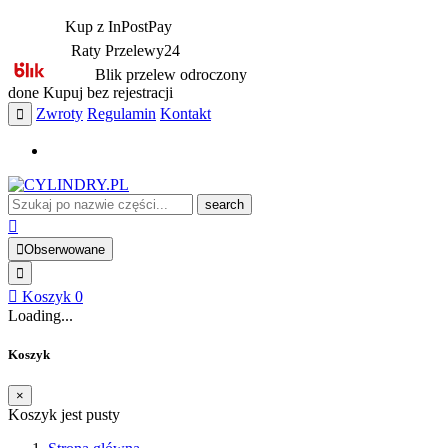
Kup z InPostPay
Raty Przelewy24
Blik przelew odroczony
done
Kupuj bez rejestracji
Zwroty
Regulamin
Kontakt
search
Obserwowane
Koszyk
0
Loading...
Koszyk
×
Koszyk jest pusty