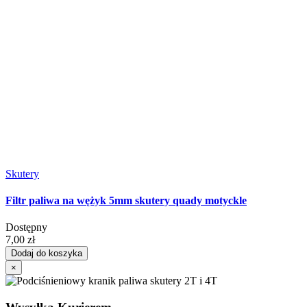
Skutery
Filtr paliwa na wężyk 5mm skutery quady motyckle
Dostępny
7,00 zł
Dodaj do koszyka
×