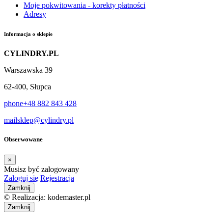
Moje pokwitowania - korekty płatności
Adresy
Informacja o sklepie
CYLINDRY.PL
Warszawska 39
62-400, Słupca
phone
+48 882 843 428
mail
sklep@cylindry.pl
Obserwowane
×
Musisz być zalogowany
Zaloguj się
Rejestracja
Zamknij
© Realizacja: kodemaster.pl
Zamknij