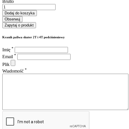
Brutto
Dodaj do koszyka
Obserwuj
Zapytaj o produkt
Kranik paliwa skuter 2T i 4T podciśnieniowy
*
Imię
*
Email
Plik
*
Wiadomość