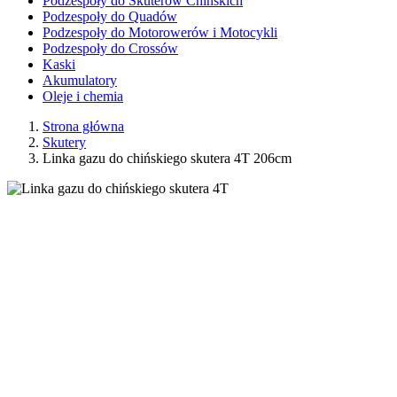
Podzespoły do Skuterów Chińskich
Podzespoły do Quadów
Podzespoły do Motorowerów i Motocykli
Podzespoły do Crossów
Kaski
Akumulatory
Oleje i chemia
Strona główna
Skutery
Linka gazu do chińskiego skutera 4T 206cm