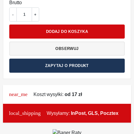
Brutto
-
+
DODAJ DO KOSZYKA
OBSERWUJ
ZAPYTAJ O PRODUKT
near_me
Koszt wysyłki:
od 17 zł
local_shipping
Wysyłamy:
InPost, GLS, Pocztex