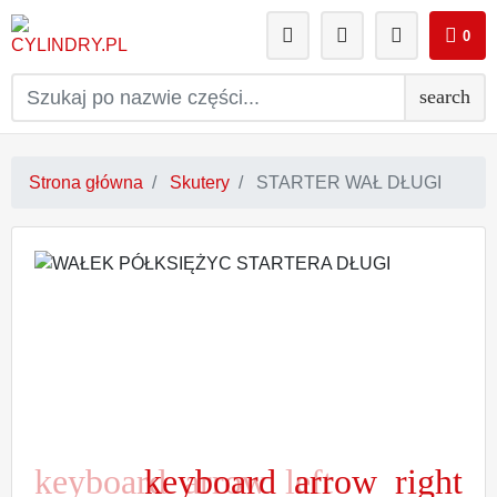
0
search
Strona główna
Skutery
STARTER WAŁ DŁUGI
keyboard_arrow_left
keyboard_arrow_right
Poprzedni
Następny