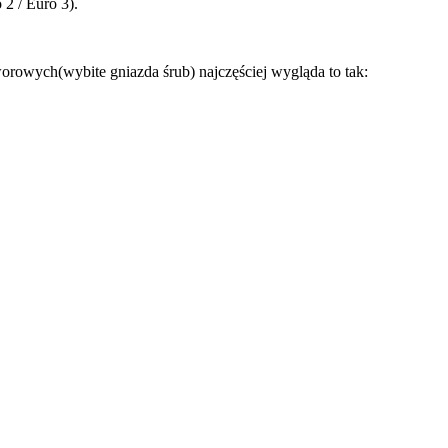
2 / Euro 3).
aworowych(wybite gniazda śrub) najczęściej wygląda to tak: