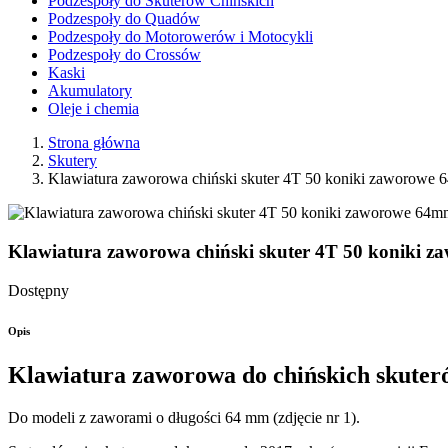
Podzespoły do Skuterów Chińskich
Podzespoły do Quadów
Podzespoły do Motorowerów i Motocykli
Podzespoły do Crossów
Kaski
Akumulatory
Oleje i chemia
Strona główna
Skutery
Klawiatura zaworowa chiński skuter 4T 50 koniki zaworo
Klawiatura zaworowa chiński skuter 4T 50 konik
Dostępny
Opis
Klawiatura zaworowa do chińskich skute
Do modeli z zaworami o długości 64 mm (zdjęcie nr 1).