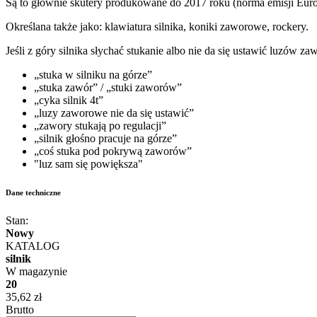
Są to głównie skutery produkowane do 2017 roku (norma emisji Euro 
Określana także jako: klawiatura silnika, koniki zaworowe, rockery.
Jeśli z góry silnika słychać stukanie albo nie da się ustawić luzów z
„stuka w silniku na górze”
„stuka zawór” / „stuki zaworów”
„cyka silnik 4t”
„luzy zaworowe nie da się ustawić”
„zawory stukają po regulacji”
„silnik głośno pracuje na górze”
„coś stuka pod pokrywą zaworów”
"luz sam się powiększa"
Dane techniczne
Stan:
Nowy
KATALOG
silnik
W magazynie
20
35,62 zł
Brutto