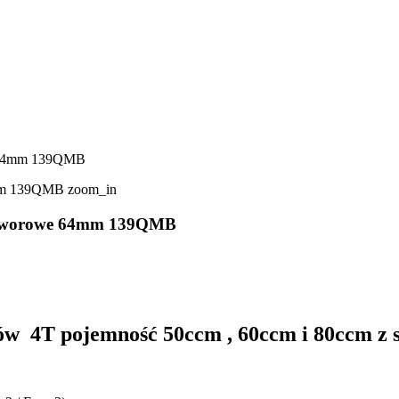
we 64mm 139QMB
zoom_in
i zaworowe 64mm 139QMB
rów 4T pojemność 50ccm , 60ccm i 80ccm 