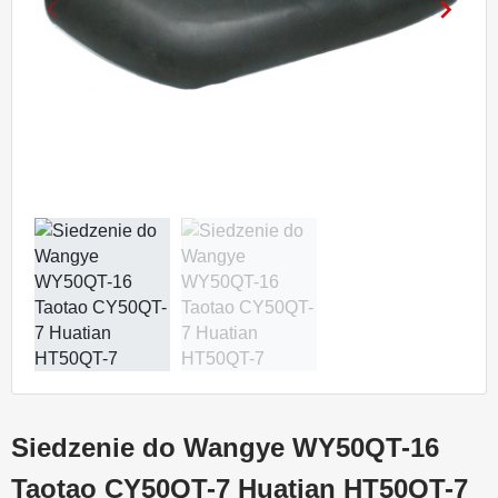
keyboard_arrow_left
keyboard_arrow_right
Poprzedni
Nastę
Siedzenie do Wangye WY50QT-16
Taotao CY50QT-7 Huatian HT50QT-7