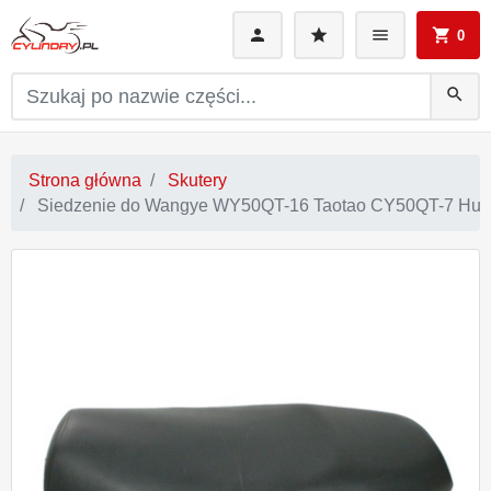
0
search
Strona główna
Skutery
Siedzenie do Wangye WY50QT-16 Taotao CY50QT-7 Hua