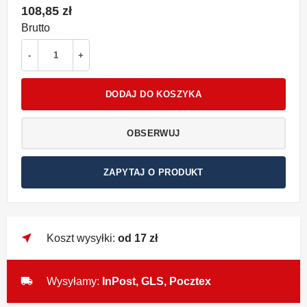
108,85 zł
Brutto
-
+
DODAJ DO KOSZYKA
OBSERWUJ
ZAPYTAJ O PRODUKT
near_me
Koszt wysyłki:
od 17 zł
local_shipping
Wysyłamy:
InPost, GLS, Pocztex