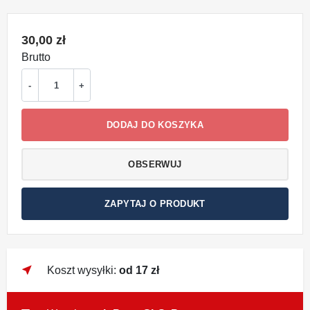
30,00 zł
Brutto
-
+
DODAJ DO KOSZYKA
OBSERWUJ
ZAPYTAJ O PRODUKT
near_me
Koszt wysyłki:
od 17 zł