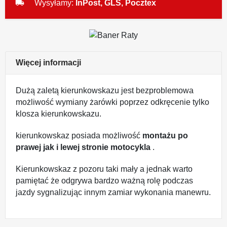
local_shipping
Wysyłamy:
InPost, GLS, Pocztex
Więcej informacji
Dużą zaletą kierunkowskazu jest bezproblemowa
możliwość wymiany żarówki poprzez odkręcenie tylko
klosza kierunkowskazu.
kierunkowskaz posiada możliwość
montażu po
prawej jak i lewej stronie
motocykla
.
Kierunkowskaz z pozoru taki mały a jednak warto
pamiętać że odgrywa bardzo ważną rolę podczas
jazdy sygnalizując innym zamiar wykonania manewru.