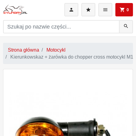
0
search
Strona główna
Motocykl
Kierunkowskaz + żarówka do chopper cross motocykl M10